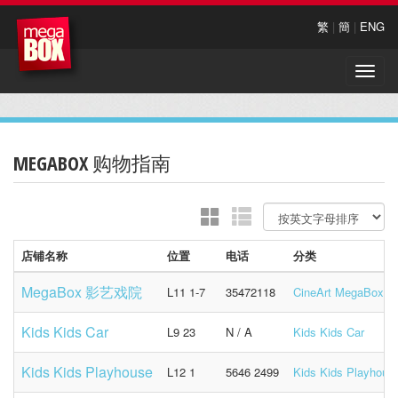
繁
|
簡
|
ENG
Toggle
naviga
MEGABOX 购物指南
店铺名称
位置
电话
分类
MegaBox 影艺戏院
L11 1-7
35472118
CineArt MegaBox
Kids Kids Car
L9 23
N / A
Kids Kids Car
Kids Kids Playhouse
L12 1
5646 2499
Kids Kids Playhous