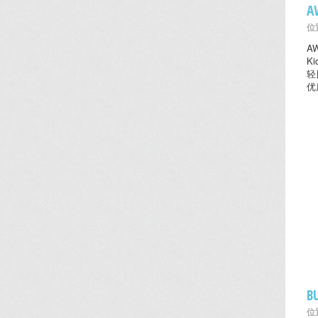
A
位置
A
K
轻
优
B
位置