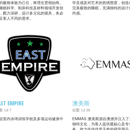
的极致体验为己任，将理念贯彻始终。
学灵感及对艺术的热情態度，创造
睡眠科学、制床科技及材料领域开发创
完美极致的睡眠，充满独特的设计
，戮力深耕，设计多元化的寝具，务必
尚感。
足客人不同的需求。
AST EMPIRE
澳美斯
: L8 7
位置: L2 28
业室内冰球训练学校及多项运动健身中
EMMAS 澳美斯源自澳洲并注入
独特文化，为客人提供最贴心及专
务，致力提供优质天然的寝室用品