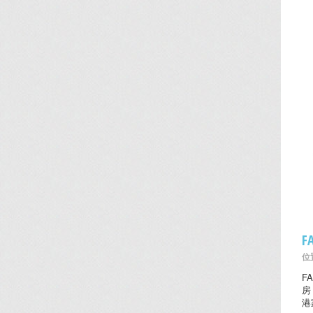
F
位置
F
房
港