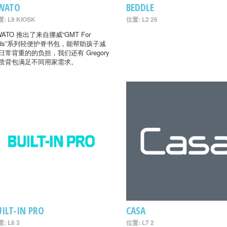
WATO
BEDDLE
: L9 KIOSK
位置: L2 26
WATO 推出了来自挪威“GMT For
ids”系列轻便护脊书包，能帮助孩子减
日常背重的的负担，我们还有 Gregory
质背包满足不同用家需求。
UILT-IN PRO
CASA
: L6 3
位置: L7 2