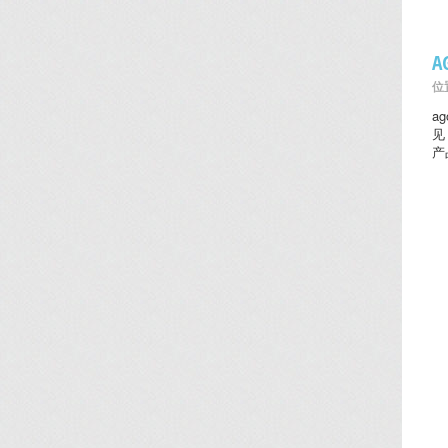
位置
a
见
产