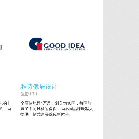
雅诗傢居设计
位置: L7 1
化的丰
全店佔地近1万尺，划分为10区，每区放
域，为
置了不同风格的傢俬，为不同品味既客人
提供一站式购买傢俬新体验。