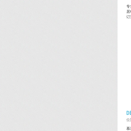
专
居
订
D
位置
慕