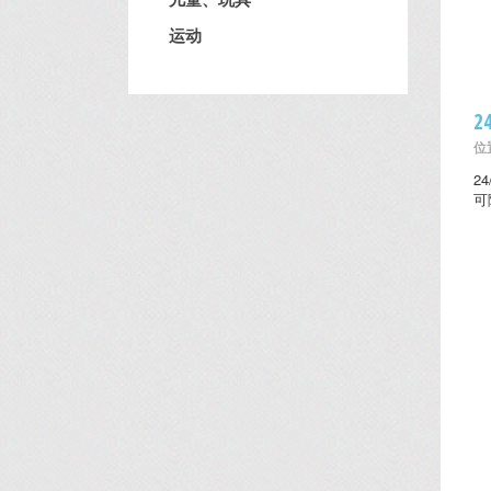
运动
2
位置
2
可