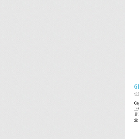
G
位置
G
正
界
全