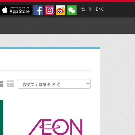
繁
|
簡
|
ENG