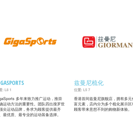
IGASPORTS
兹曼尼梳化
: L8 1
位置: L5 7
igaSports 多年来致力推广运动，推崇
香港首间兹曼尼旗舰店，拥有多元
确运动方法的重要性。团队四出搜罗世
富元素，店内分为多个梳化展示区
顶尖运动品牌，务求为顾客提供最齐
顾客带来意想不到的购物新体验。
、最优质、最专业的运动装备选择。