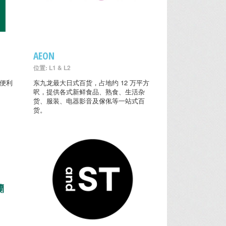
AEON
位置: L1 & L2
的便利
东九龙最大日式百货，占地约 12 万平方
呎，提供各式新鲜食品、熟食、生活杂
货、服装、电器影音及傢俬等一站式百
货。