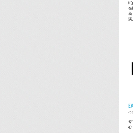
眠
在
新
满
E
位置
专
心