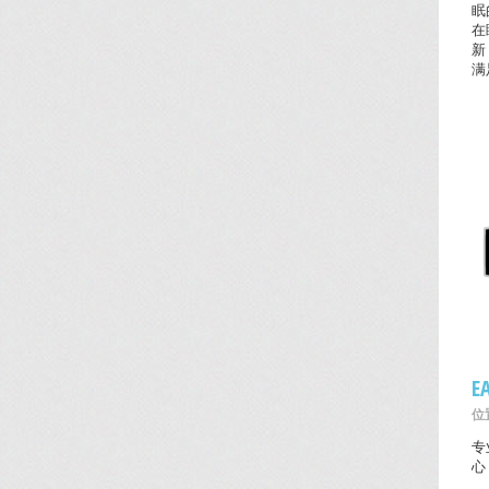
眠
在
新
满
E
位置
专
心