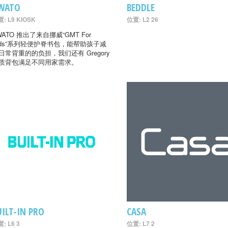
WATO
BEDDLE
: L9 KIOSK
位置: L2 26
WATO 推出了来自挪威“GMT For
ids”系列轻便护脊书包，能帮助孩子减
日常背重的的负担，我们还有 Gregory
质背包满足不同用家需求。
UILT-IN PRO
CASA
: L6 3
位置: L7 2