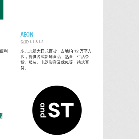
AEON
位置: L1 & L2
的便利
东九龙最大日式百货，占地约 12 万平方
呎，提供各式新鲜食品、熟食、生活杂
货、服装、电器影音及傢俬等一站式百
货。