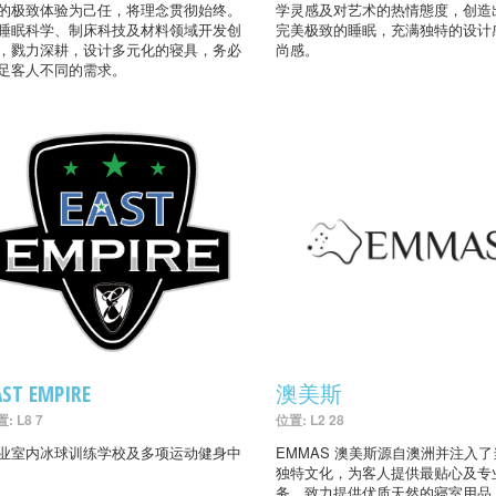
的极致体验为己任，将理念贯彻始终。
学灵感及对艺术的热情態度，创造
睡眠科学、制床科技及材料领域开发创
完美极致的睡眠，充满独特的设计
，戮力深耕，设计多元化的寝具，务必
尚感。
足客人不同的需求。
AST EMPIRE
澳美斯
: L8 7
位置: L2 28
业室内冰球训练学校及多项运动健身中
EMMAS 澳美斯源自澳洲并注入
独特文化，为客人提供最贴心及专
务，致力提供优质天然的寝室用品