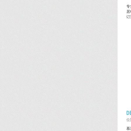
专
居
订
D
位置
慕