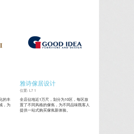
雅诗傢居设计
位置: L7 1
化的丰
全店佔地近1万尺，划分为10区，每区放
域，为
置了不同风格的傢俬，为不同品味既客人
提供一站式购买傢俬新体验。