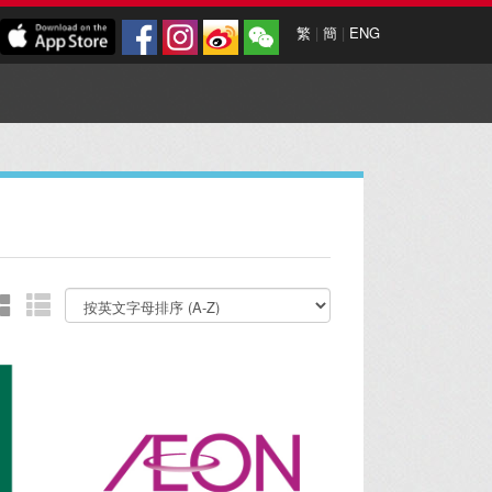
繁
|
簡
|
ENG