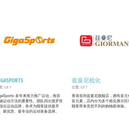
IGASPORTS
兹曼尼梳化
: L8 1
位置: L5 7
igaSports 多年来致力推广运动，推崇
香港首间兹曼尼旗舰店，拥有多元
确运动方法的重要性。团队四出搜罗世
富元素，店内分为多个梳化展示区
顶尖运动品牌，务求为顾客提供最齐
顾客带来意想不到的购物新体验。
、最优质、最专业的运动装备选择。