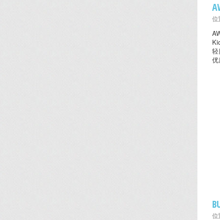
A
位置
A
K
轻
优
B
位置