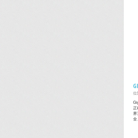
G
位置
G
正
界
全