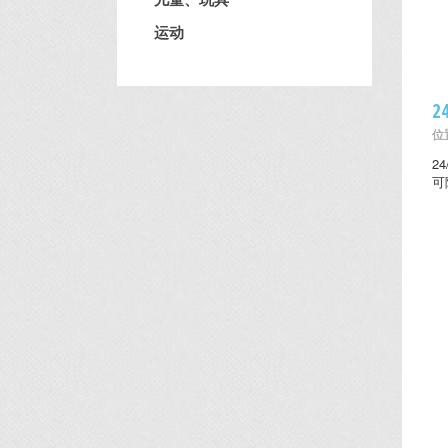
运动
2
位置
2
可