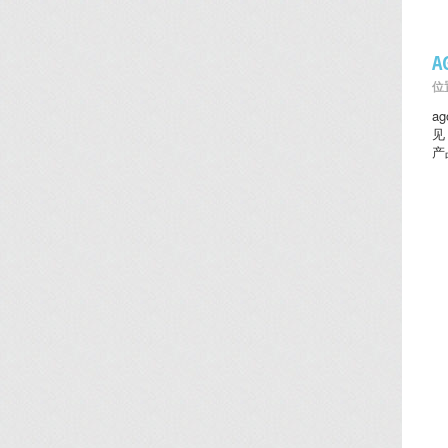
位置
a
见
产