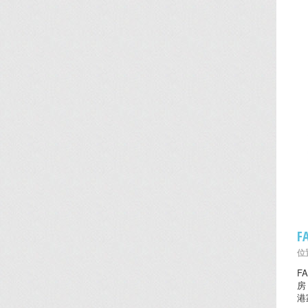
F
位置
F
房
港