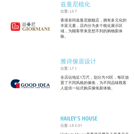
兹曼尼梳化
位置: L5 7
香港首间兹曼尼旗舰店，拥有多元化的
丰富元素，店内分为多个梳化展示区
域，为顾客带来意想不到的购物新体
验。
雅诗傢居设计
位置: L7 1
全店佔地近1万尺，划分为10区，每区放
置了不同风格的傢俬，为不同品味既客
人提供一站式购买傢俬新体验。
HAILEY'S HOUSE
位置: L9 2-21