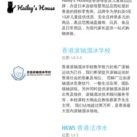
Hailey's House是香港母婴及儿童產品品
牌，亦是日本连锁母婴用品店西松屋於
香港的授权零售商。品牌专为孕妇及0至
13岁儿童提供优质、安全且种类多元的
商品，產品范围涵盖服饰、玩具、食品
及日常用品，为现代家长提供一站式购
物体验。
香港滚轴溜冰学校
位置: L8 2-5
香港滚轴溜冰学校教学致力於推广滚轴
运动为己任，我们希望提升滚轴运动於
香港社会的形象及地位。 范畴广泛由滚
轴溜冰竞赛技巧、一般生活应用、团队
领袖训练。另外同时提供滚轴溜冰器材
出售及报价、滚轴溜冰技术顾问服务等
等，本校课程大纲由总教练蔡家齐先生
主理。 我们佔地超过两万呎，是香港最
大室內滚轴溜冰场地。
HKWS 香港洁净水
位置: L5 2