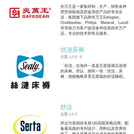
夹万王是一家集研制，生产，销售各种
类型保险箱及防盗系统产品的专业企
业，集团旗下品牌夹万王Safegear、
Chubbsafes、Philips、Metacel、Lucell
等等致力为客户提供多种优质的夹万产
品、专业的技术和售后服务。
丝涟床褥
位置: L3 8 - 9
「丝涟」在海外一直是五星级酒店选用
的床褥。所以﹐拥有一张「丝涟」床
褥﹐便能晚晚享受五星级的舒适睡眠。
舒达
位置: L3 4
舒达为美国排名第1的高级床褥品牌。配
备最高级的专利设计、用料以及世界给
造工，舒达床褥必定会成为的的美梦良