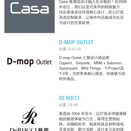
Casa 将潮流设计融入生活每刻！自2008
年创立，我们以意式美学的精致魅力，
结合香港居住环境精心设计，匠心打造
高质定制家具，让每件作品都成为生活
与设计的完美延伸。
D-MOP OUTLET
位置: G 21-22
D-mop Outlet 汇聚设计师品牌
Coperni、Grounds、MM6 x Salomon、
Spoonyard、Wild Things、Y-Project及
Y-3等，为您带来精心挑选、价格吸引的
时尚商品。
DE RUCCI
位置: L5 1B
慕思由 2004 年至今，以打造全球健康睡
眠的极致体验为己任，将理念贯彻始
终。在睡眠科学、制床科技及材料领域
开发创新，戮力深耕，设计多元化的寝