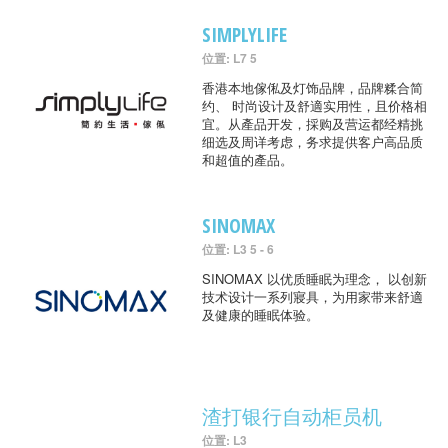
SIMPLYLIFE
位置: L7 5
香港本地傢俬及灯饰品牌，品牌糅合简
约、 时尚设计及舒適实用性，且价格相
宜。从產品开发，採购及营运都经精挑
细选及周详考虑，务求提供客户高品质
和超值的產品。
SINOMAX
位置: L3 5 - 6
SINOMAX 以优质睡眠为理念， 以创新
技术设计一系列寢具，为用家带来舒適
及健康的睡眠体验。
渣打银行自动柜员机
位置: L3