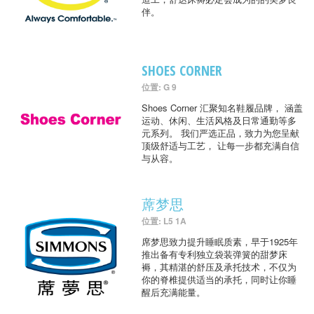
伴。
SHOES CORNER
位置: G 9
Shoes Corner 汇聚知名鞋履品牌， 涵盖
运动、休闲、生活风格及日常通勤等多
元系列。 我们严选正品，致力为您呈献
顶级舒适与工艺， 让每一步都充满自信
与从容。
蓆梦思
位置: L5 1A
席梦思致力提升睡眠质素，早于1925年
推出备有专利独立袋装弹簧的甜梦床
褥，其精湛的舒压及承托技术，不仅为
你的脊椎提供适当的承托，同时让你睡
醒后充满能量。