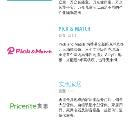
众宝、万众智能宝、万众健康宝、万众
智能孖宝、万众儿童宝以满足不同的个
性化睡眠需求
PICK & MATCH
位置: L13 3
Pick and Match 为香港全新匹克球及多
元运动体验馆。三个专业级匹克球场 –
全港首个室内高弹性高抓力 Acrylic 地
板，搭配近5米高楼底，击球无束缚。
实惠家居
位置: L5 8
香港最具规模的家居用品专门店，销售
大型傢俬、自组装配小型傢俬、家居用
品、家用电器及影音產品，並提供订造
傢俬服务。