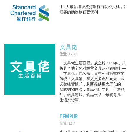
于 L3 最新增设渣打银行自动柜员机，让
顾客的购物旅程更便利
文具佬
位置: L9 25
「文具佬生活百货」成立於2020年，以
极具本地文化对经营文具从业者称呼 —
「文具佬」而名命，旨在令日渐式微的
传统「文具舖」加入更多產品元素，並
调整经营模式，从而提供更大眾化的一
站式购物体验，货品包括文具、卡通精
品、玩具游戏、食品饮品、母婴育儿、
生活杂货等。
TEMPUR
位置: L6 1
来自丹麦的TEMPUR® 床褥及睡枕，採