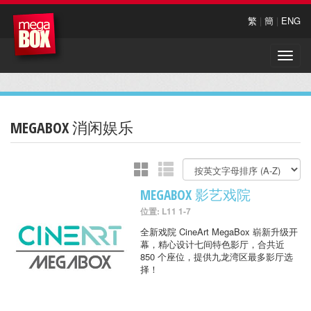
繁
|
簡
|
ENG
Toggle
naviga
MEGABOX 消闲娱乐
MEGABOX 影艺戏院
位置: L11 1-7
全新戏院 CineArt MegaBox 崭新升级开
幕，精心设计七间特色影厅，合共近
850 个座位，提供九龙湾区最多影厅选
择！