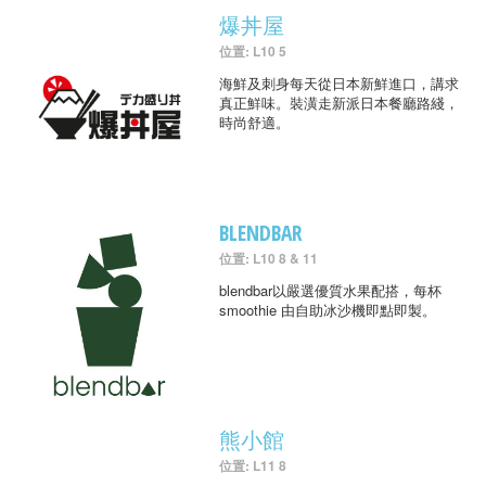
爆丼屋
位置: L10 5
海鮮及刺身每天從日本新鮮進口，講求
真正鮮味。裝潢走新派日本餐廳路綫，
時尚舒適。
BLENDBAR
位置: L10 8 & 11
blendbar以嚴選優質水果配搭，每杯
smoothie 由自助冰沙機即點即製。
熊小館
位置: L11 8