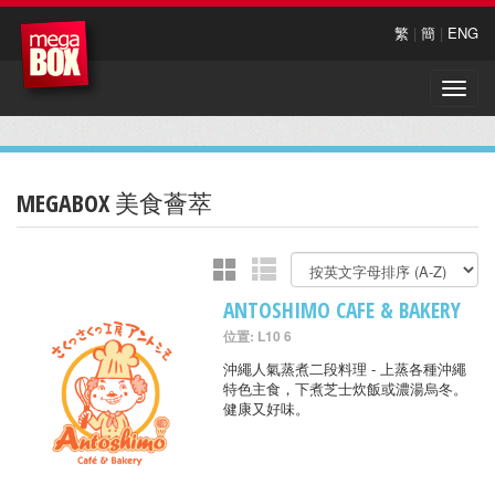
繁
|
簡
|
ENG
Toggle
naviga
MEGABOX 美食薈萃
ANTOSHIMO CAFE & BAKERY
位置: L10 6
沖繩人氣蒸煮二段料理 - 上蒸各種沖繩
特色主食，下煮芝士炊飯或濃湯烏冬。
健康又好味。