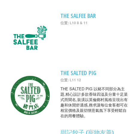
THE SALFEE BAR
位置: L10 8 & 11
THE SALTED PIG
位置: L11 12
THE SALTED PIG 以豬不同部分為主
題,精心設計多款香味四溢及分量十足菜
式而聞名,裝潢以英倫鄉村風格呈現出有
趣和休閒舒適感,務求讓每位食客都可在
相宜價格及親切愜意氣氛下享受輕鬆自
在的用餐體驗。
甜記餃子 (寵物友善)