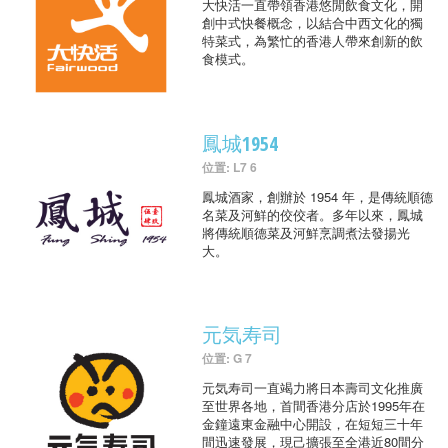
大快活一直帶領香港悠閒飲食文化，開
創中式快餐概念，以結合中西文化的獨
特菜式，為繁忙的香港人帶來創新的飲
食模式。
鳳城1954
位置: L7 6
鳳城酒家，創辦於 1954 年，是傳統順德
名菜及河鮮的佼佼者。多年以來，鳳城
將傳統順德菜及河鮮烹調煮法發揚光
大。
元気寿司
位置: G 7
元気寿司一直竭力將日本壽司文化推廣
至世界各地，首間香港分店於1995年在
金鐘遠東金融中心開設，在短短三十年
間迅速發展，現己擴張至全港近80間分