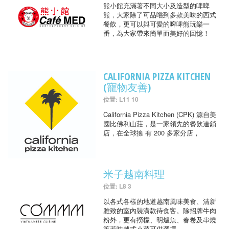
熊小館充滿著不同大小及造型的啤啤
熊，大家除了可品嚐到多款美味的西式
餐飲，更可以與可愛的啤啤熊玩樂一
番，為大家帶來簡單而美好的回憶！
CALIFORNIA PIZZA KITCHEN
(寵物友善)
位置: L11 10
California Pizza Kitchen (CPK) 源自美
國比佛利山莊，是一家領先的餐飲連鎖
店，在全球擁 有 200 多家分店，
米子越南料理
位置: L8 3
以各式各樣的地道越南風味美食、清新
雅致的室內裝潢款待食客。除招牌牛肉
粉外，更有撈檬、明爐魚、春卷及串燒
等惹味越式小菜可供選擇。