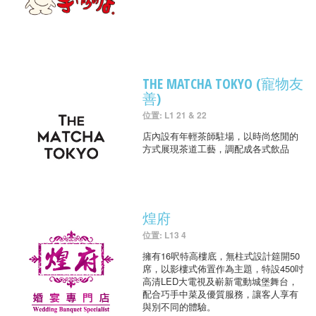
THE MATCHA TOKYO (寵物友
善)
位置: L1 21 & 22
店內設有年輕茶師駐場，以時尚悠閒的
方式展現茶道工藝，調配成各式飲品
煌府
位置: L13 4
擁有16呎特高樓底，無柱式設計筵開50
席，以影樓式佈置作為主題，特設450吋
高清LED大電視及嶄新電動城堡舞台，
配合巧手中菜及優質服務，讓客人享有
與別不同的體驗。