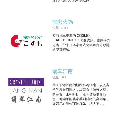
旬彩火鍋
位置: L10 5
來自日本東海的 COSMO
SHABUSHABU 「旬彩火鍋」首家海外
分店，帶來日本家庭式火鍋兼壽司放題
的優質體驗。
翡翠江南
位置: L6 2
長江下游以南的地區稱為江南，以其富
饒的農業而聞名，故素有「魚米之鄉」
的美譽。宋朝時期，江南菜系獨具特
色，從簡單的農家菜到精緻的宴席菜，
皆因用心製作而被稱為「功夫菜」。