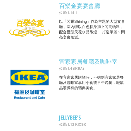
百樂金宴宴會廳
位置: L14 1
以「閃耀Shining」作為主題的大型宴會
廳，室內特以白色牆身加上閃亮物料，
配合巨型天花水晶吊燈、 打造華麗丶閃
亮宴會氣派。
宜家家居餐廳及咖啡室
位置: L4 (IKEA)
在宜家家居購物時，不妨到宜家家居餐
廳及咖啡室享用小食或早午晚餐，輕鬆
品嚐獨有的瑞典美食。
JELLYBEE’S
位置: L12 KIOSK