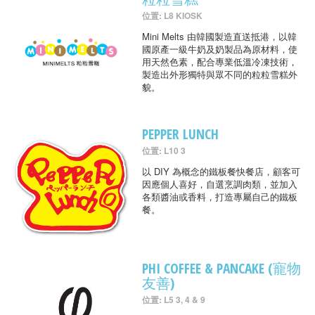
位置: L8 KIOSK
Mini Melts 由韓國製造直送抵港，以韓
國原產一級牛奶及奶製品為原材料，使
用天然色素，配合專業低溫冷凍技術，
製造出外形獨特與眾不同的粒粒雪糕外
貌。
PEPPER LUNCH
位置: L10 3
以 DIY 為概念的鐵板餐快餐店，顧客可
因應個人喜好，自選烹調肉類，並加入
各類醬油或香料，打造專屬自己的鐵板
餐。
PHI COFFEE & PANCAKE (寵物
友善)
位置: L5 3, 4 & 9