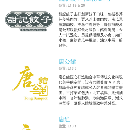
位置: L1 19 & 20
甜記餃子主打創新餃子口味，包括香芹
芫荽豬肉餃、粟米芝士雞肉餃、南瓜忌
廉雞肉餃、洋蔥牛肉餃等，每款煎餃及
湯餃都以新鮮食材製作，餡料飽滿，令
人一試難忘。另提供湯麵及小食，如口
水雞、麻辣青瓜牛展絲、滷水牛展、醉
雞等。
唐公館
位置: L13 5
唐公館匠心打造融合中華傳統文化與現
代美學的空間，設有六間尊貴 VIP 房，
無論是商務宴請或私人聚會都能盡善盡
美。主打菜式包括：北京填鴨、潮州滷
水鵝、杏汁豬肺湯、冰鎮瀨尿蝦、潮式
凍蟹等，讓客人體驗極致中菜盛宴。
唐逍
位置: L13 1