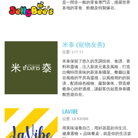
是一間非一般的零食專門店，搜羅世界
各地的零食、軟糖及特製爆谷。
米泰 (寵物友善)
位置: L11 11
米泰保留了悠久的烹調技術、食譜、香
料和靈魂，注入新派元素及風格，打造
出獨特而美味的新派泰國菜。餐廳以曼
谷風格的平房為靈感，以風格簡約的裝
潢，配搭綠色植物、藤製傢俬，營造療
癒身心的舒適感，讓顧客仿如置身泰國
般悠遊自在。
LAVIBE
位置: L8 KIOSK
用美味滋養自己，用好器皿款待生活。
健康選物 × 品味餐桌，就是你的生活姿