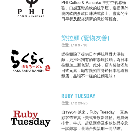
PHI Coffee & Pancake 主打空氣感極
強、口感蓬鬆柔軟的梳乎厘，還提供外
脆內軟的多款口味法式多士、豐富的全
日早餐及配搭清新的意粉等輕食。
樂拉麵 (寵物友善)
位置: L10 9 - 10
樂拉麵除了提供日本傳統豚骨肉湯拉
麵，更推出獨有的蝦湯底拉麵，為日本
拉麵加上新色彩。此外，店內裝修添加
日式元素，顧客恍如置身於日本地道拉
麵店，品嚐不一樣的拉麵滋味！
RUBY TUESDAY
位置: L12 23-25
自1995年以來，Ruby Tuesday 一直為
顧客帶來真正美式餐飲新體驗。經典燒
排骨、牛扒、超級漢堡及多款飲品令您
一試難忘，最適合與親朋一同品嚐。