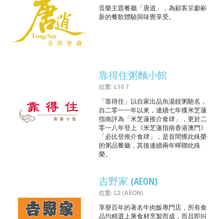
音樂主題餐廳「唐逍」，為顧客呈獻嶄
新的餐飲體驗與味覺享受。
靠得住粥麵小館
位置: L10 7
「靠得住」以自家出品魚湯靚粥馳名，
自二零一一年以來，連續七年獲米芝蓮
指南評為「米芝蓮推介食肆」，更於二
零一八年登上《米芝蓮指南香港澳門》
「必比登推介食肆」，是首間獲此殊榮
的粥品餐廳，其後連續兩年蟬聯此殊
榮。
吉野家 (AEON)
位置: L2 (AEON)
享譽百年的著名牛肉飯專門店，所有食
品均精選上乘食材烹製而成，而且即叫