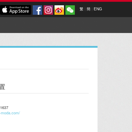
繁
|
簡
|
ENG
置
1637
lo-moda.com/