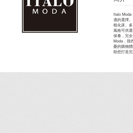
Italo 
適的選擇。I
梳化床、多
風格可供選
保養，完全體現
Moda，
憂的購物體驗。
助您打造完