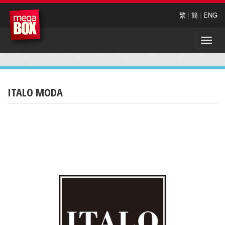
繁
|
簡
|
ENG
Toggle
naviga
ITALO MODA