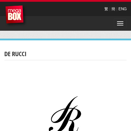
繁
|
簡
|
ENG
Toggle
naviga
DE RUCCI