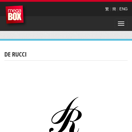
繁
|
簡
|
ENG
Toggle
naviga
DE RUCCI