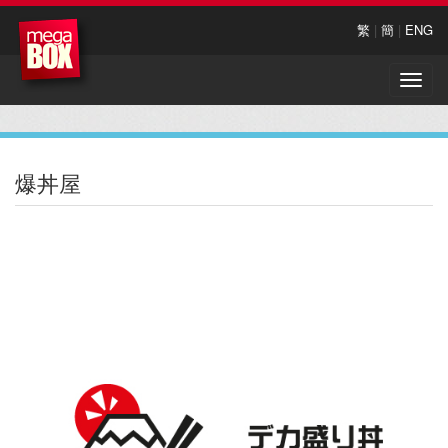
繁
|
簡
|
ENG
Toggle
naviga
爆丼屋