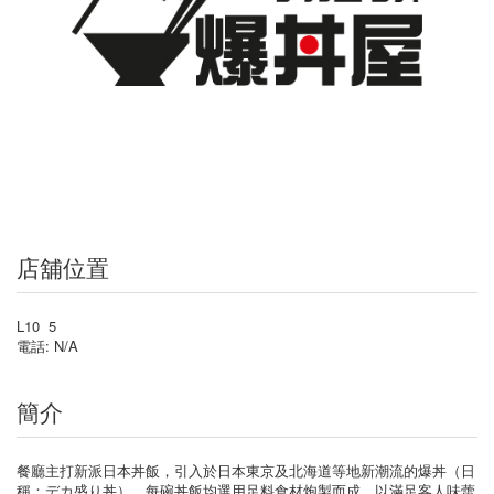
店舖位置
L10 5
電話: N/A
簡介
餐廳主打新派日本丼飯，引入於日本東京及北海道等地新潮流的爆丼（日
稱：デカ盛り丼），每碗丼飯均選用足料食材炮製而成，以滿足客人味蕾