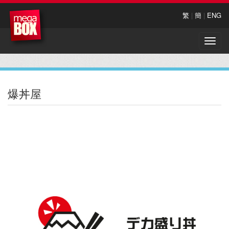
繁
|
簡
|
ENG
Toggle
naviga
爆丼屋