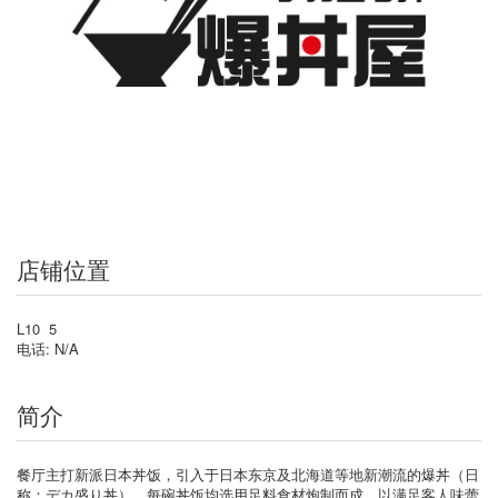
店铺位置
L10 5
电话: N/A
简介
餐厅主打新派日本丼饭，引入于日本东京及北海道等地新潮流的爆丼（日
称：デカ盛り丼），每碗丼饭均选用足料食材炮制而成，以满足客人味蕾