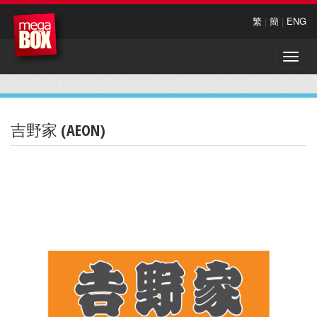
繁
|
簡
|
ENG
Toggle
naviga
吉野家 (AEON)