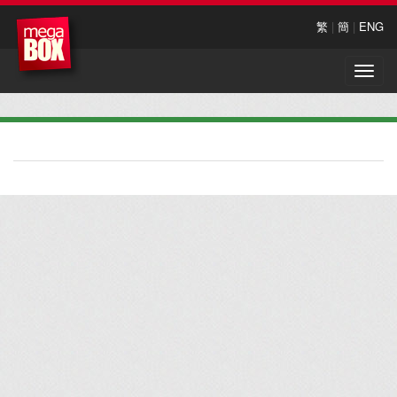
繁
|
簡
|
ENG
Toggle
naviga