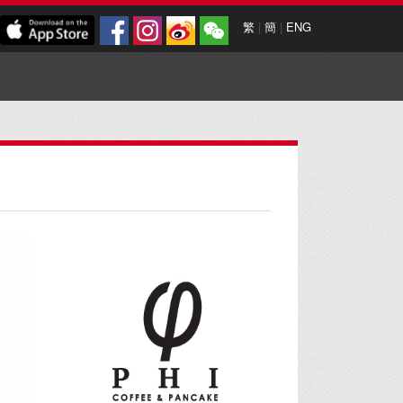
繁
|
簡
|
ENG