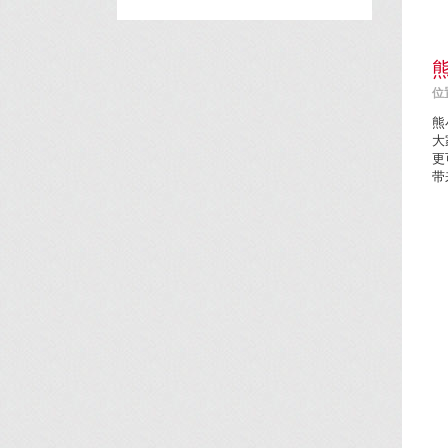
位置
熊
大
更
带