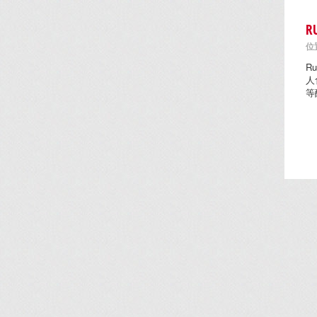
R
位置
R
人
等