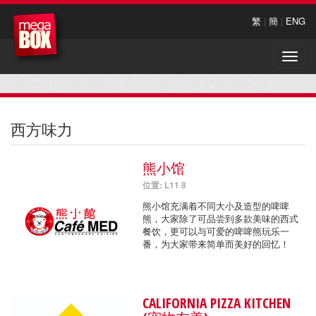
繁
|
簡
|
ENG
Toggle
naviga
西方味力
熊小馆
位置: L11 8
熊小馆充满着不同大小及造型的啤啤
熊，大家除了可品尝到多款美味的西式
餐饮，更可以与可爱的啤啤熊玩乐一
番，为大家带来简单而美好的回忆！
CALIFORNIA PIZZA KITCHEN