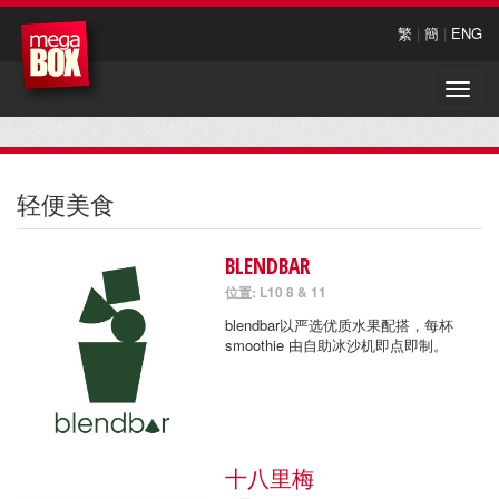
繁
|
簡
|
ENG
Toggle
naviga
轻便美食
BLENDBAR
位置: L10 8 & 11
blendbar以严选优质水果配搭，每杯
smoothie 由自助冰沙机即点即制。
十八里梅