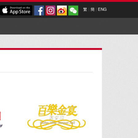
繁
|
簡
|
ENG