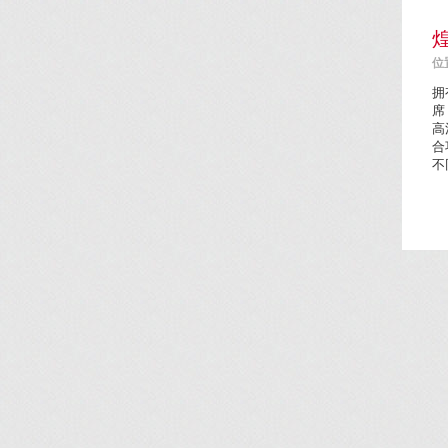
位置
拥
席
高
合
不