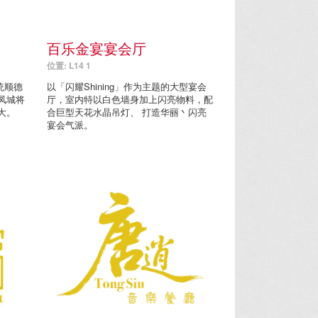
百乐金宴宴会厅
位置: L14 1
统顺德
以「闪耀Shining」作为主题的大型宴会
凤城将
厅，室内特以白色墙身加上闪亮物料，配
大。
合巨型天花水晶吊灯、 打造华丽丶闪亮
宴会气派。