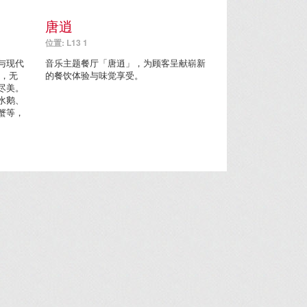
唐逍
位置: L13 1
与现代
音乐主题餐厅「唐逍」，为顾客呈献崭新
房，无
的餐饮体验与味觉享受。
尽美。
水鹅、
蟹等，