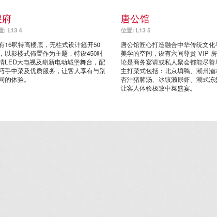
煌府
唐公馆
: L13 4
位置: L13 5
有16呎特高楼底，无柱式设计筵开50
唐公馆匠心打造融合中华传统文化
，以影楼式佈置作为主题，特设450吋
美学的空间，设有六间尊贵 VIP 
清LED大电视及崭新电动城堡舞台，配
论是商务宴请或私人聚会都能尽善
巧手中菜及优质服务，让客人享有与别
主打菜式包括：北京填鸭、潮州滷
同的体验。
杏汁猪肺汤、冰镇瀨尿虾、潮式冻
让客人体验极致中菜盛宴。