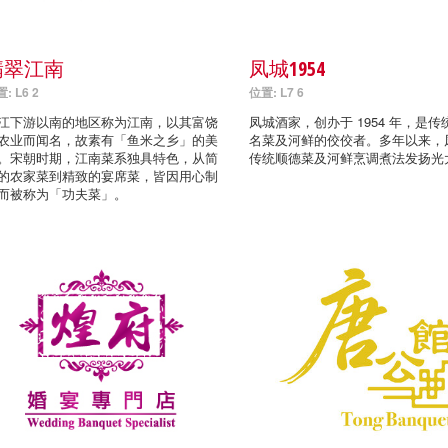
翡翠江南
凤城1954
: L6 2
位置: L7 6
江下游以南的地区称为江南，以其富饶
凤城酒家，创办于 1954 年，是传
农业而闻名，故素有「鱼米之乡」的美
名菜及河鲜的佼佼者。多年以来，
。宋朝时期，江南菜系独具特色，从简
传统顺德菜及河鲜烹调煮法发扬光
的农家菜到精致的宴席菜，皆因用心制
而被称为「功夫菜」。