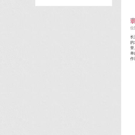
位置
长
的
誉
单
作