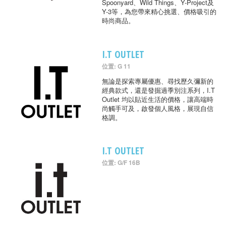
Spoonyard、Wild Things、Y-Project及
Y-3等，為您帶來精心挑選、價格吸引的
時尚商品。
I.T OUTLET
位置: G 11
無論是探索專屬優惠、尋找歷久彌新的
經典款式，還是發掘過季別注系列，I.T
Outlet 均以貼近生活的價格，讓高端時
尚觸手可及，啟發個人風格，展現自信
格調。
I.T OUTLET
位置: G/F 16B