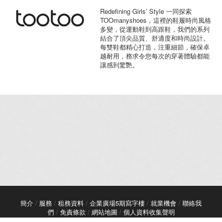
Redefining Girls’ Style 一同探索
TOOmanyshoes，這裡的鞋履時尚風格
多變，從運動鞋到高跟鞋，我們的系列
結合了頂尖品質、舒適度和時尚設計。
每雙鞋都精心打造，注重細節，確保卓
越耐用，務求令您每次的穿著體驗都能
讓感到驚艷。
簡介
/
服務
/
租務資料
/
企業廣場5期寫字樓
/
就業機會
/
聯絡我
們
/
免責條款
/
網站地圖
/
個人資料收集聲明