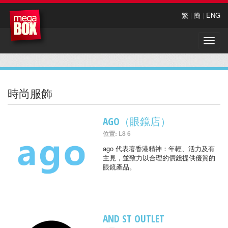
繁
|
簡
|
ENG
Toggle
naviga
時尚服飾
AGO（眼鏡店）
位置: L8 6
ago 代表著香港精神：年輕、活力及有
主見，並致力以合理的價錢提供優質的
眼鏡產品。
AND ST OUTLET