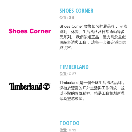
SHOES CORNER
位置: G 9
Shoes Corner 彙聚知名鞋履品牌， 涵蓋
運動、休閑、生活風格及日常通勤等多
元系列。 我們嚴選正品，緻力爲您呈獻
頂級舒适與工藝， 讓每一步都充滿自信
與從容。
TIMBERLAND
位置: G 27
Timberland 是一個全球生活風格品牌，
深植於豐富的戶外生活與工作傳統，並
以不懈的冒險精神、精湛工藝和創新理
念為靈感來源。
TOOTOO
位置: G 12