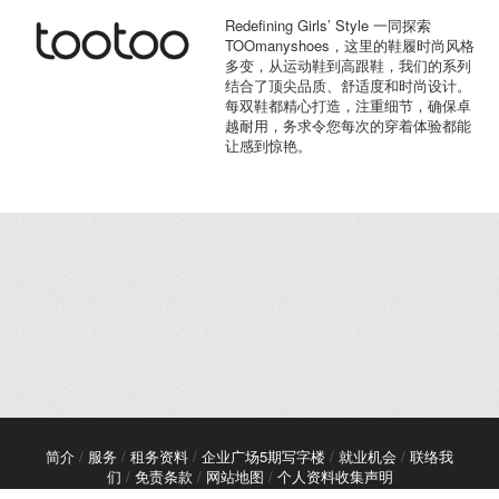
Redefining Girls’ Style 一同探索
TOOmanyshoes，这里的鞋履时尚风格
多变，从运动鞋到高跟鞋，我们的系列
结合了顶尖品质、舒适度和时尚设计。
每双鞋都精心打造，注重细节，确保卓
越耐用，务求令您每次的穿着体验都能
让感到惊艳。
简介
/
服务
/
租务资料
/
企业广场5期写字楼
/
就业机会
/
联络我
们
/
免责条款
/
网站地图
/
个人资料收集声明