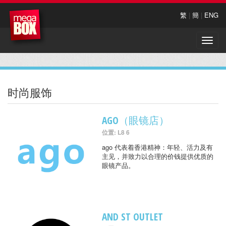
繁
|
簡
|
ENG
Toggle
naviga
时尚服饰
AGO（眼镜店）
位置: L8 6
ago 代表着香港精神：年轻、活力及有
主见，并致力以合理的价钱提供优质的
眼镜产品。
AND ST OUTLET