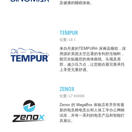
及健康的睡眠体验。
TEMPUR
位置: L6 1
来自丹麦的TEMPUR® 床褥及睡枕，採
用源於美国太空总署的专利舒压物料，
能完全贴服您的身体曲线、头颈及肩
部，减少压力点，让您能在最完善承托
上享受无重舒適。
ZENOX
位置: L7 KIOSK
Zenox 的 MegaBox 体验店有齐所有最
新的电竞椅电竞台和人体工学办公网椅
试坐，并有一系列的电竞产品和智能灯
具展出。