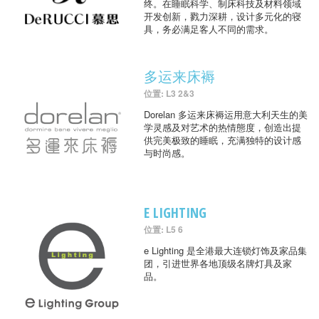
终。在睡眠科学、制床科技及材料领域
开发创新，戮力深耕，设计多元化的寝
具，务必满足客人不同的需求。
多运来床褥
位置: L3 2&3
Dorelan 多运来床褥运用意大利天生的美
学灵感及对艺术的热情態度，创造出提
供完美极致的睡眠，充满独特的设计感
与时尚感。
E LIGHTING
位置: L5 6
e Lighting 是全港最大连锁灯饰及家品集
团，引进世界各地顶级名牌灯具及家
品。