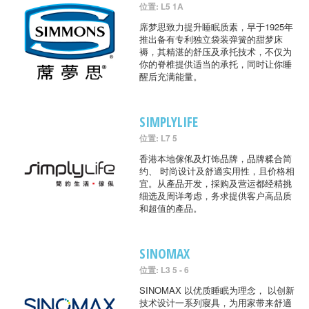
位置: L5 1A
席梦思致力提升睡眠质素，早于1925年
推出备有专利独立袋装弹簧的甜梦床
褥，其精湛的舒压及承托技术，不仅为
你的脊椎提供适当的承托，同时让你睡
醒后充满能量。
SIMPLYLIFE
位置: L7 5
香港本地傢俬及灯饰品牌，品牌糅合简
约、 时尚设计及舒適实用性，且价格相
宜。从產品开发，採购及营运都经精挑
细选及周详考虑，务求提供客户高品质
和超值的產品。
SINOMAX
位置: L3 5 - 6
SINOMAX 以优质睡眠为理念， 以创新
技术设计一系列寢具，为用家带来舒適