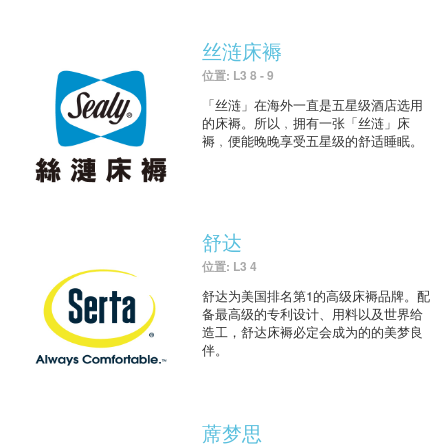
丝涟床褥
位置: L3 8 - 9
「丝涟」在海外一直是五星级酒店选用
的床褥。所以﹐拥有一张「丝涟」床
褥﹐便能晚晚享受五星级的舒适睡眠。
舒达
位置: L3 4
舒达为美国排名第1的高级床褥品牌。配
备最高级的专利设计、用料以及世界给
造工，舒达床褥必定会成为的的美梦良
伴。
蓆梦思