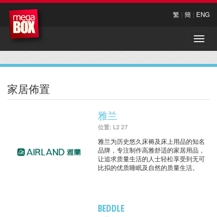
繁
|
簡
|
ENG
Toggle
naviga
家居佈置
雅兰
位置: L2 27
雅兰为历史悠久床褥及床上用品的知名
品牌，专注制作高雅舒适的家居用品，
让追求质量生活的人士轻松享受到无可
比拟的优质睡眠及自然的质量生活。
BEDDLE