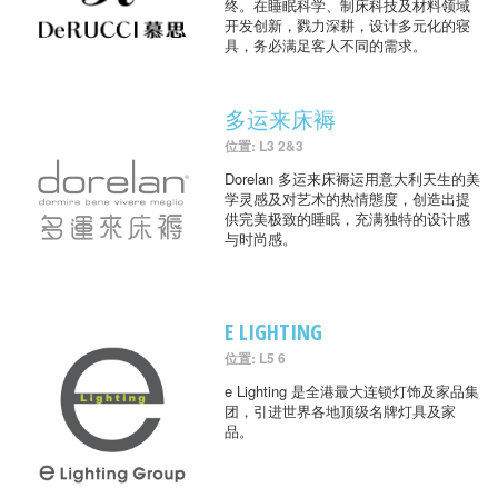
终。在睡眠科学、制床科技及材料领域
开发创新，戮力深耕，设计多元化的寝
具，务必满足客人不同的需求。
多运来床褥
位置: L3 2&3
Dorelan 多运来床褥运用意大利天生的美
学灵感及对艺术的热情態度，创造出提
供完美极致的睡眠，充满独特的设计感
与时尚感。
E LIGHTING
位置: L5 6
e Lighting 是全港最大连锁灯饰及家品集
团，引进世界各地顶级名牌灯具及家
品。