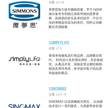
位置: L5 1A
席梦思致力提升睡眠质素，早于1925年
推出备有专利独立袋装弹簧的甜梦床
褥，其精湛的舒压及承托技术，不仅为
你的脊椎提供适当的承托，同时让你睡
醒后充满能量。
SIMPLYLIFE
位置: L7 5
香港本地傢俬及灯饰品牌，品牌糅合简
约、 时尚设计及舒適实用性，且价格相
宜。从產品开发，採购及营运都经精挑
细选及周详考虑，务求提供客户高品质
和超值的產品。
SINOMAX
位置: L3 5 - 6
SINOMAX 以优质睡眠为理念， 以创新
技术设计一系列寢具，为用家带来舒適