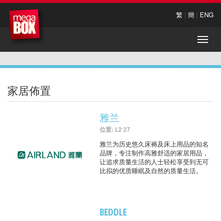
繁
|
簡
|
ENG
Toggle
naviga
家居佈置
雅兰
位置: L2 27
雅兰为历史悠久床褥及床上用品的知名
品牌，专注制作高雅舒适的家居用品，
让追求质量生活的人士轻松享受到无可
比拟的优质睡眠及自然的质量生活。
BEDDLE