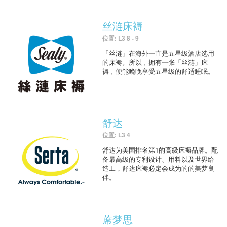
丝涟床褥
位置: L3 8 - 9
「丝涟」在海外一直是五星级酒店选用
的床褥。所以﹐拥有一张「丝涟」床
褥﹐便能晚晚享受五星级的舒适睡眠。
舒达
位置: L3 4
舒达为美国排名第1的高级床褥品牌。配
备最高级的专利设计、用料以及世界给
造工，舒达床褥必定会成为的的美梦良
伴。
蓆梦思