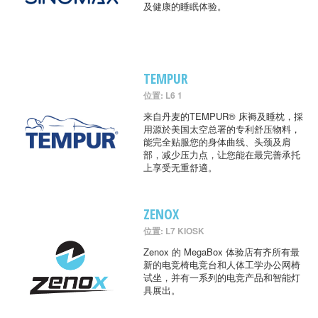
及健康的睡眠体验。
TEMPUR
位置: L6 1
来自丹麦的TEMPUR® 床褥及睡枕，採
用源於美国太空总署的专利舒压物料，
能完全贴服您的身体曲线、头颈及肩
部，减少压力点，让您能在最完善承托
上享受无重舒適。
ZENOX
位置: L7 KIOSK
Zenox 的 MegaBox 体验店有齐所有最
新的电竞椅电竞台和人体工学办公网椅
试坐，并有一系列的电竞产品和智能灯
具展出。