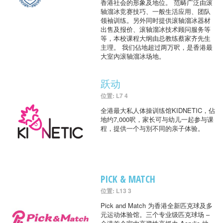
香港社会的形象及地位。 范畴广泛由滚
轴溜冰竞赛技巧、一般生活应用、团队
领袖训练。另外同时提供滚轴溜冰器材
出售及报价、滚轴溜冰技术顾问服务等
等，本校课程大纲由总教练蔡家齐先生
主理。 我们佔地超过两万呎，是香港最
大室內滚轴溜冰场地。
跃动
位置: L7 4
全港最大私人体操训练馆KIDNETIC，佔
地约7,000呎，家长可与幼儿一起参与课
程，提供一个与別不同的亲子体验。
PICK & MATCH
位置: L13 3
Pick and Match 为香港全新匹克球及多
元运动体验馆。三个专业级匹克球场 –