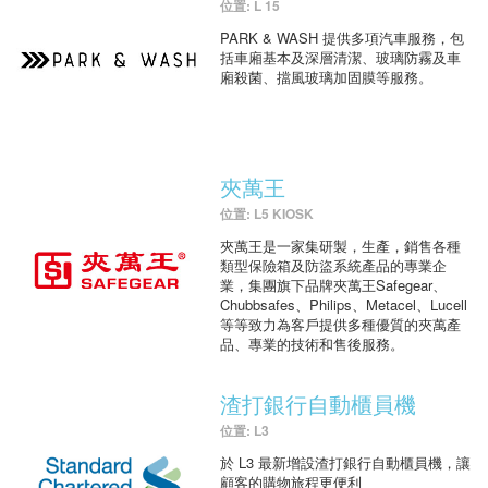
位置: L 15
PARK & WASH 提供多項汽車服務，包
括車廂基本及深層清潔、玻璃防霧及車
廂殺菌、擋風玻璃加固膜等服務。
夾萬王
位置: L5 KIOSK
夾萬王是一家集研製，生產，銷售各種
類型保險箱及防盜系統產品的專業企
業，集團旗下品牌夾萬王Safegear、
Chubbsafes、Philips、Metacel、Lucell
等等致力為客戶提供多種優質的夾萬產
品、專業的技術和售後服務。
渣打銀行自動櫃員機
位置: L3
於 L3 最新增設渣打銀行自動櫃員機，讓
顧客的購物旅程更便利