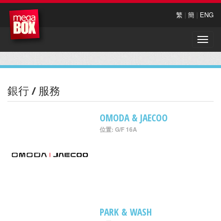
繁
|
簡
|
ENG
Toggle
naviga
銀行 / 服務
OMODA & JAECOO
位置: G/F 16A
PARK & WASH