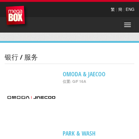
繁
|
簡
|
ENG
Toggle
naviga
银行 / 服务
OMODA & JAECOO
位置: G/F 16A
PARK & WASH