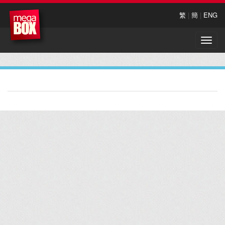
繁
|
簡
|
ENG
Toggle
naviga