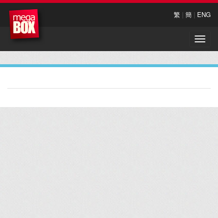
繁
|
簡
|
ENG
Toggle
naviga