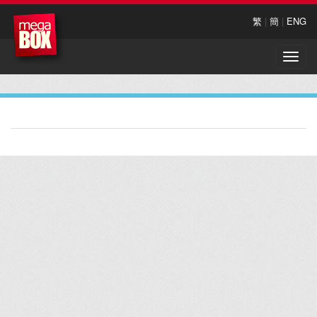
繁
|
簡
|
ENG
Toggle
naviga