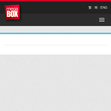
繁
|
簡
|
ENG
Toggle
naviga