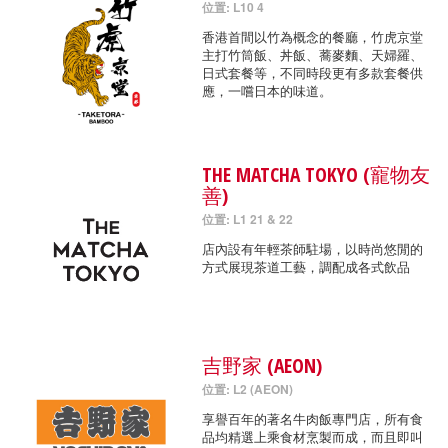
位置: L10 4
香港首間以竹為概念的餐廳，竹虎京堂
主打竹筒飯、丼飯、蕎麥麵、天婦羅、
日式套餐等，不同時段更有多款套餐供
應，一嚐日本的味道。
THE MATCHA TOKYO (寵物友
善)
位置: L1 21 & 22
店內設有年輕茶師駐場，以時尚悠閒的
方式展現茶道工藝，調配成各式飲品
吉野家 (AEON)
位置: L2 (AEON)
享譽百年的著名牛肉飯專門店，所有食
品均精選上乘食材烹製而成，而且即叫