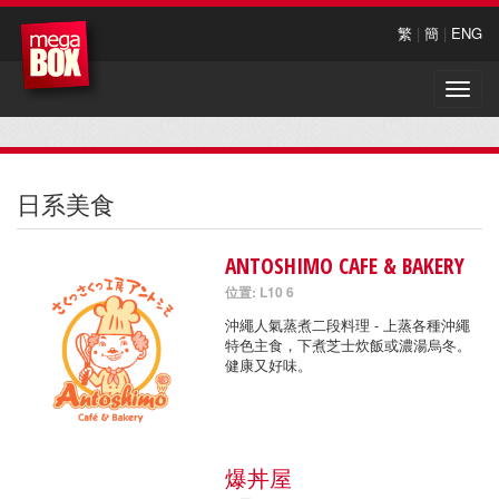
繁
|
簡
|
ENG
Toggle
naviga
日系美食
ANTOSHIMO CAFE & BAKERY
位置: L10 6
沖繩人氣蒸煮二段料理 - 上蒸各種沖繩
特色主食，下煮芝士炊飯或濃湯烏冬。
健康又好味。
爆丼屋