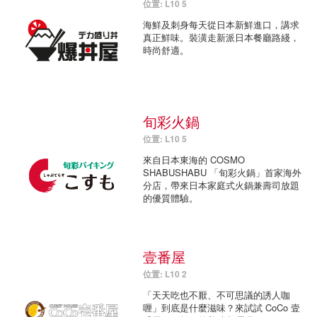
位置: L10 5
海鮮及刺身每天從日本新鮮進口，講求
真正鮮味。裝潢走新派日本餐廳路綫，
時尚舒適。
旬彩火鍋
位置: L10 5
來自日本東海的 COSMO
SHABUSHABU 「旬彩火鍋」首家海外
分店，帶來日本家庭式火鍋兼壽司放題
的優質體驗。
壹番屋
位置: L10 2
「天天吃也不厭、不可思議的誘人咖
喱」到底是什麼滋味？來試試 CoCo 壹