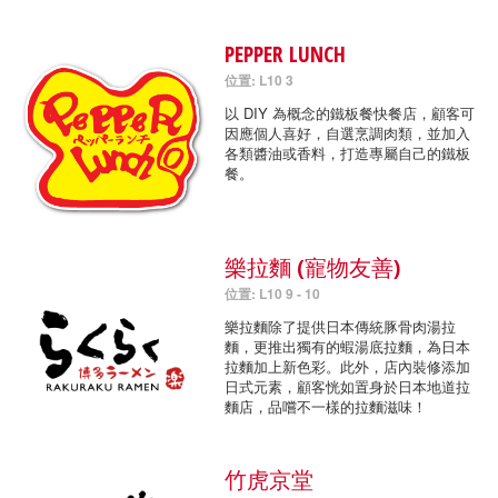
PEPPER LUNCH
位置: L10 3
以 DIY 為概念的鐵板餐快餐店，顧客可
因應個人喜好，自選烹調肉類，並加入
各類醬油或香料，打造專屬自己的鐵板
餐。
樂拉麵 (寵物友善)
位置: L10 9 - 10
樂拉麵除了提供日本傳統豚骨肉湯拉
麵，更推出獨有的蝦湯底拉麵，為日本
拉麵加上新色彩。此外，店內裝修添加
日式元素，顧客恍如置身於日本地道拉
麵店，品嚐不一樣的拉麵滋味！
竹虎京堂