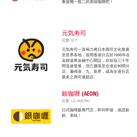
番屋獨一無二的美味咖喱吧！
元気寿司
位置: G 7
元気寿司一直竭力將日本壽司文化推廣
至世界各地，首間香港分店於1995年在
金鐘遠東金融中心開設，在短短三十年
間迅速發展，現己擴張至全港近80間分
店、遍佈港、九、新界，成為全港分店
最多之壽司連鎖店。
銀咖喱 (AEON)
位置: L2 (AEON)
日式咖哩飯專門店，即叫即做，保證新
鮮、美味！