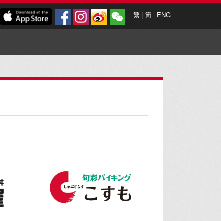
繁
|
簡
|
ENG