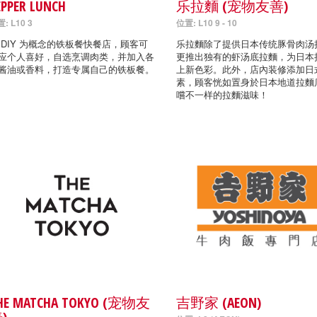
EPPER LUNCH
乐拉麵 (宠物友善)
: L10 3
位置: L10 9 - 10
 DIY 为概念的铁板餐快餐店，顾客可
乐拉麵除了提供日本传统豚骨肉汤
应个人喜好，自选烹调肉类，并加入各
更推出独有的虾汤底拉麵，为日本
酱油或香料，打造专属自己的铁板餐。
上新色彩。此外，店內装修添加日
素，顾客恍如置身於日本地道拉麵
嚐不一样的拉麵滋味！
HE MATCHA TOKYO (宠物友
吉野家 (AEON)