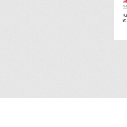
善
位置
店
式
简介
/
服务
/