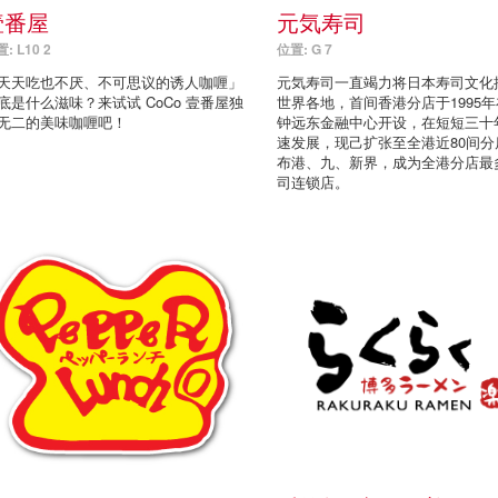
壹番屋
元気寿司
: L10 2
位置: G 7
天天吃也不厌、不可思议的诱人咖喱」
元気寿司一直竭力将日本寿司文化
底是什么滋味？来试试 CoCo 壹番屋独
世界各地，首间香港分店于1995
无二的美味咖喱吧！
钟远东金融中心开设，在短短三十
速发展，现己扩张至全港近80间分
布港、九、新界，成为全港分店最
司连锁店。