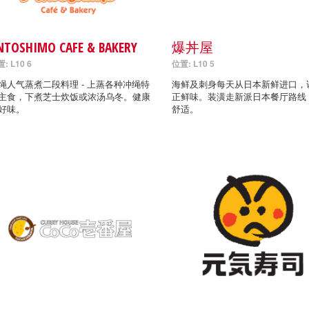
NTOSHIMO CAFE & BAKERY
爆丼屋
: L10 6
位置: L10 5
绳人气蒸煮二段料理 - 上蒸各种冲绳特
海鲜及刺身每天从日本新鲜进口，
主食，下煮芝士炊饭或浓汤乌冬。健康
正鲜味。装潢走新派日本餐厅路线
好味。
舒适。