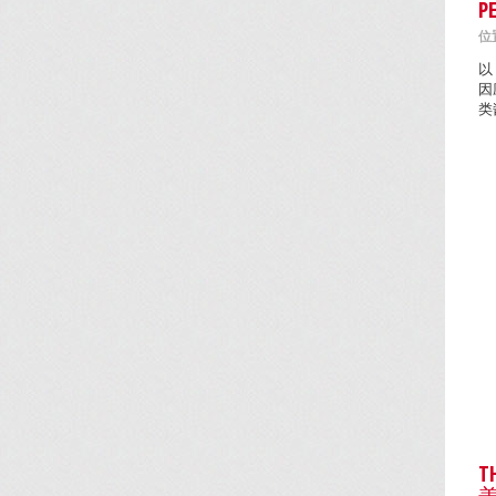
P
位置
以
因
类
T