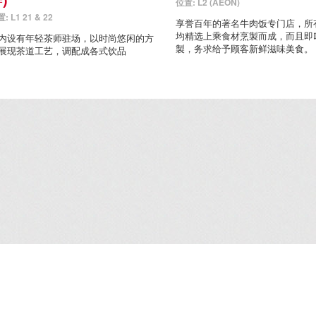
)
位置: L2 (AEON)
: L1 21 & 22
享誉百年的著名牛肉饭专门店，所
均精选上乘食材烹製而成，而且即
内设有年轻茶师驻场，以时尚悠闲的方
製，务求给予顾客新鲜滋味美食。
展现茶道工艺，调配成各式饮品
租务资料
/
企业广场5期写字楼
/
就业机会
/
联络我们
/
免责条款
/
网站地图
/
个