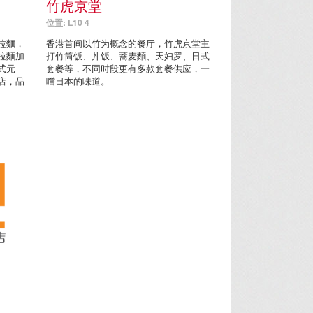
竹虎京堂
位置: L10 4
拉麵，
香港首间以竹为概念的餐厅，竹虎京堂主
拉麵加
打竹筒饭、丼饭、蕎麦麵、天妇罗、日式
式元
套餐等，不同时段更有多款套餐供应，一
店，品
嚐日本的味道。