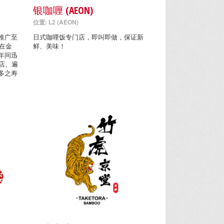
银咖喱 (AEON)
位置: L2 (AEON)
推广至
日式咖哩饭专门店，即叫即做，保证新
年在金
鲜、美味！
年间迅
店、遍
多之寿