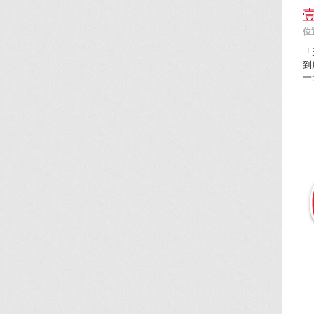
位置
「
到
一