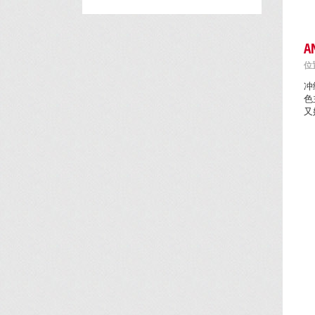
A
位置
冲
色
又