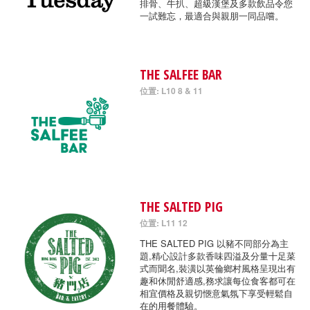
排骨、牛扒、超級漢堡及多款飲品令您
一試難忘，最適合與親朋一同品嚐。
THE SALFEE BAR
位置: L10 8 & 11
THE SALTED PIG
位置: L11 12
THE SALTED PIG 以豬不同部分為主
題,精心設計多款香味四溢及分量十足菜
式而聞名,裝潢以英倫鄉村風格呈現出有
趣和休閒舒適感,務求讓每位食客都可在
相宜價格及親切愜意氣氛下享受輕鬆自
在的用餐體驗。