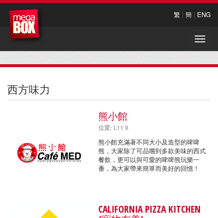
繁
|
簡
|
ENG
Toggle
naviga
西方味力
熊小館
位置: L11 8
熊小館充滿著不同大小及造型的啤啤
熊，大家除了可品嚐到多款美味的西式
餐飲，更可以與可愛的啤啤熊玩樂一
番，為大家帶來簡單而美好的回憶！
CALIFORNIA PIZZA KITCHEN