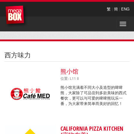
繁
|
簡
|
ENG
Toggle
naviga
西方味力
熊小馆
位置: L11 8
熊小馆充满着不同大小及造型的啤啤
熊，大家除了可品尝到多款美味的西式
餐饮，更可以与可爱的啤啤熊玩乐一
番，为大家带来简单而美好的回忆！
CALIFORNIA PIZZA KITCHEN