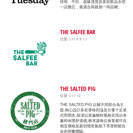
排骨、牛扒、超級漢堡及多款飲品令您
一試難忘，最適合與親朋一同品嚐。
THE SALFEE BAR
位置: L10 8 & 11
THE SALTED PIG
位置: L11 12
THE SALTED PIG 以豬不同部分為主
題,精心設計多款香味四溢及分量十足菜
式而聞名,裝潢以英倫鄉村風格呈現出有
趣和休閒舒適感,務求讓每位食客都可在
相宜價格及親切愜意氣氛下享受輕鬆自
在的用餐體驗。