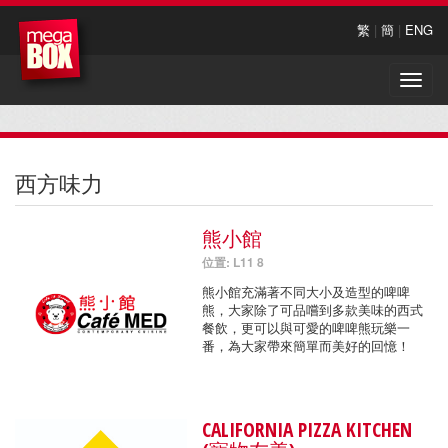
繁
|
簡
|
ENG
Toggle
naviga
西方味力
熊小館
位置: L11 8
熊小館充滿著不同大小及造型的啤啤
熊，大家除了可品嚐到多款美味的西式
餐飲，更可以與可愛的啤啤熊玩樂一
番，為大家帶來簡單而美好的回憶！
CALIFORNIA PIZZA KITCHEN