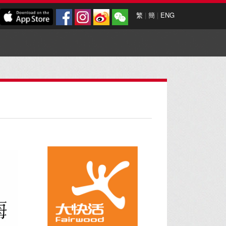
繁
|
簡
|
ENG