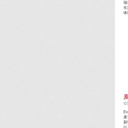
瑞
生
体
位置
Ex
麦
新
以