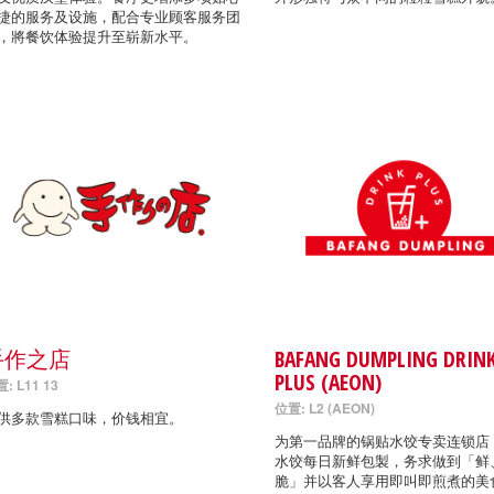
捷的服务及设施，配合专业顾客服务团
，將餐饮体验提升至崭新水平。
手作之店
BAFANG DUMPLING DRIN
PLUS (AEON)
: L11 13
位置: L2 (AEON)
供多款雪糕口味，价钱相宜。
为第一品牌的锅贴水饺专卖连锁店
水饺每日新鲜包製，务求做到「鲜
脆」并以客人享用即叫即煎煮的美