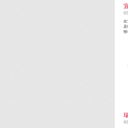
位置
在
及
独
位置