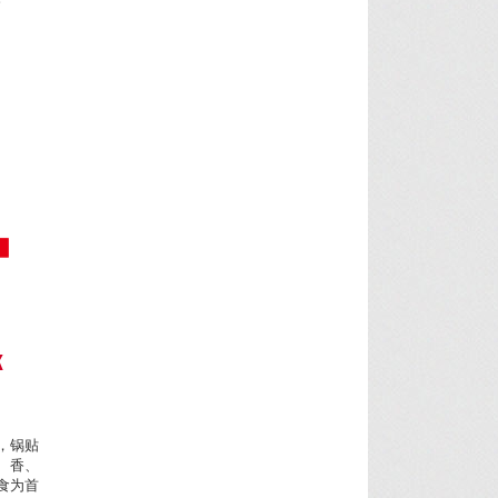
K
，锅贴
、香、
食为首