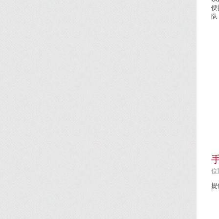
便
队
位置
提