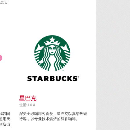
海老天
星巴克
位置: L6 4
，以韩国
深受全球咖啡客喜爱，星巴克以真挚热诚
使用天
待客，以专业技术烘焙的醇香咖啡。
制造出
。