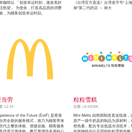
幸咖啡以 「创造幸运时刻，激发美好
《台湾官方直送》台湾老字号"上
活热望」 为使命，打造高品质的消费
禄"第二代的店 ～ 禄大
验，为顾客创造幸运时刻。
麦当劳
粒粒雪糕
: L2 34
位置: L8 KIOSK
perience of the Future (EotF) 是香港
Mini Melts 由韩国制造直送抵港
当劳全新的服务模式，致力为顾客带来
原产一级牛奶及奶制品为原材料，
世代之餐饮体验、便捷设施、顾客服务
然色素，配合专业低温冷冻技术，
及优质汉堡体验。餐厅更增添多项贴心
外形独特与众不同的粒粒雪糕外貌