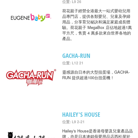
位置: L9 26
荷花親子經營全港最大一站式嬰幼兒用
品專門店，提供各類嬰兒、兒童及孕婦
用品，分享育兒秘訣和滿足家庭成長體
驗。荷花親子 MegaBox 店佔地超過1萬
平方尺，售賣 4 萬多款來自世界各地的
產品。
GACHA-RUN
位置: L12 21
靈感源自日本的大型扭蛋場，GACHA-
RUN 提供超過100台扭蛋機！
HAILEY'S HOUSE
位置: L9 2-21
Hailey's House是香港母嬰及兒童產品品
牌，亦是日本連鎖母嬰用品店西松屋於