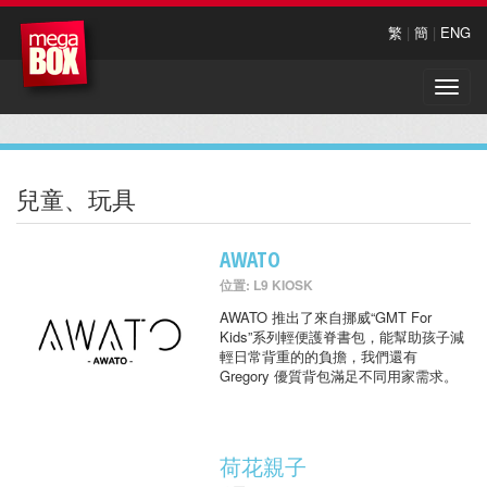
繁
|
簡
|
ENG
Toggle
naviga
兒童、玩具
AWATO
位置: L9 KIOSK
AWATO 推出了來自挪威“GMT For
Kids”系列輕便護脊書包，能幫助孩子減
輕日常背重的的負擔，我們還有
Gregory 優質背包滿足不同用家需求。
荷花親子