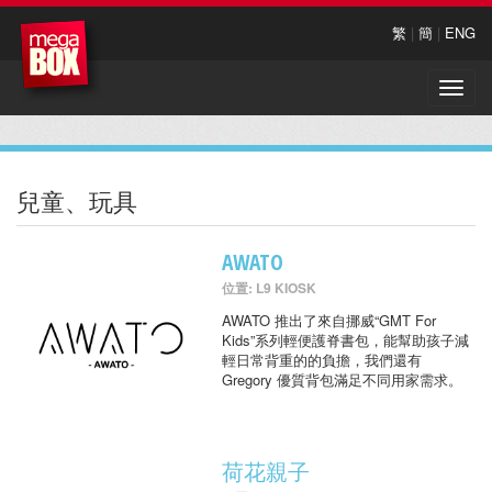
繁
|
簡
|
ENG
Toggle
naviga
兒童、玩具
AWATO
位置: L9 KIOSK
AWATO 推出了來自挪威“GMT For
Kids”系列輕便護脊書包，能幫助孩子減
輕日常背重的的負擔，我們還有
Gregory 優質背包滿足不同用家需求。
荷花親子