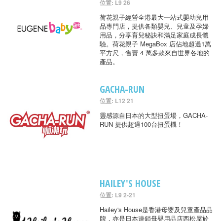
位置: L9 26
荷花親子經營全港最大一站式嬰幼兒用
品專門店，提供各類嬰兒、兒童及孕婦
用品，分享育兒秘訣和滿足家庭成長體
驗。荷花親子 MegaBox 店佔地超過1萬
平方尺，售賣 4 萬多款來自世界各地的
產品。
GACHA-RUN
位置: L12 21
靈感源自日本的大型扭蛋場，GACHA-
RUN 提供超過100台扭蛋機！
HAILEY'S HOUSE
位置: L9 2-21
Hailey's House是香港母嬰及兒童產品品
牌，亦是日本連鎖母嬰用品店西松屋於