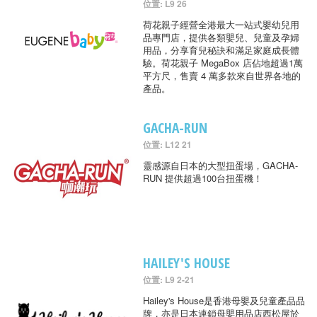
位置: L9 26
荷花親子經營全港最大一站式嬰幼兒用
品專門店，提供各類嬰兒、兒童及孕婦
用品，分享育兒秘訣和滿足家庭成長體
驗。荷花親子 MegaBox 店佔地超過1萬
平方尺，售賣 4 萬多款來自世界各地的
產品。
GACHA-RUN
位置: L12 21
靈感源自日本的大型扭蛋場，GACHA-
RUN 提供超過100台扭蛋機！
HAILEY'S HOUSE
位置: L9 2-21
Hailey's House是香港母嬰及兒童產品品
牌，亦是日本連鎖母嬰用品店西松屋於