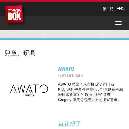
繁
|
簡
|
ENG
Toggle
naviga
兒童、玩具
AWATO
位置: L9 KIOSK
AWATO 推出了來自挪威“GMT For
Kids”系列輕便護脊書包，能幫助孩子減
輕日常背重的的負擔，我們還有
Gregory 優質背包滿足不同用家需求。
荷花親子