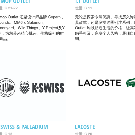
-MOP OUTLET
I.T OUTLET
: G 21-22
位置: G 11
-mop Outlet 汇聚设计师品牌 Coperni、
无论是探索专属优惠、寻找历久弥
ounds、MM6 x Salomon、
典款式，还是发掘过季别注系列，I
oonyard、Wild Things、Y-Project及Y-
Outlet 均以贴近生活的价格，让
等，为您带来精心挑选、价格吸引的时
触手可及，启发个人风格，展现自
商品。
调。
-SWISS & PALLADIUM
LACOSTE
: G 13
位置: G 20