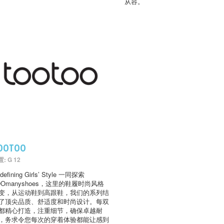
从容。
OOTOO
: G 12
defining Girls’ Style 一同探索
OOmanyshoes，这里的鞋履时尚风格
变，从运动鞋到高跟鞋，我们的系列结
了顶尖品质、舒适度和时尚设计。每双
都精心打造，注重细节，确保卓越耐
，务求令您每次的穿着体验都能让感到