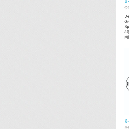
D
位置
D
Gr
Sp
3
尚
K
位置