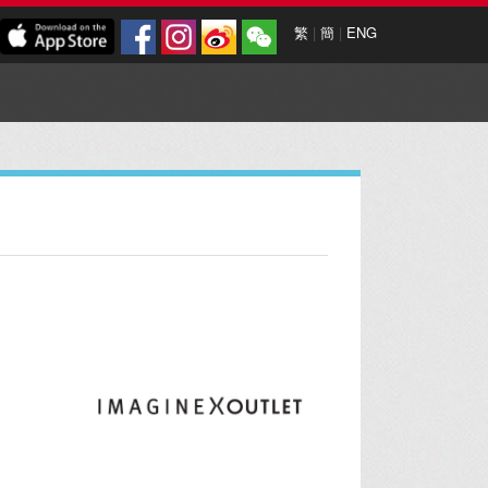
繁
|
簡
|
ENG