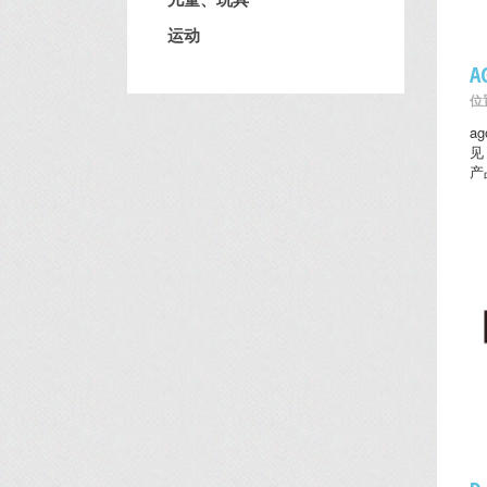
运动
位置
a
见
产