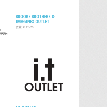
BROOKS BROTHERS &
IMAGINEX OUTLET
位置: G 23-25
尚
兼顾整体