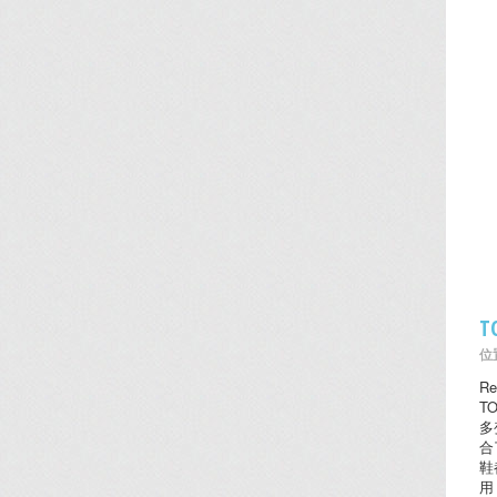
T
位置
Re
T
多
合
鞋
用