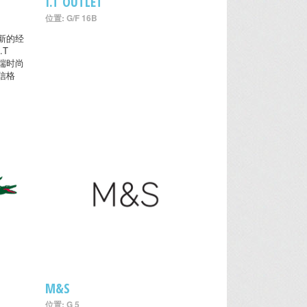
I.T OUTLET
位置: G/F 16B
新的经
.T
高端时尚
信格
M&S
位置: G 5