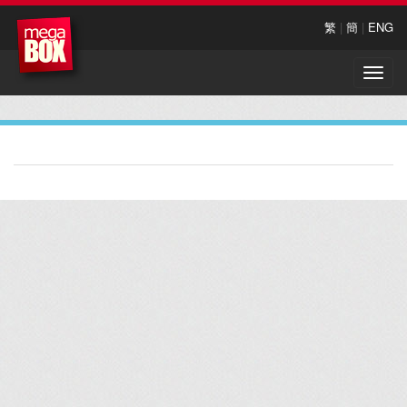
繁
|
簡
|
ENG
Toggle
naviga