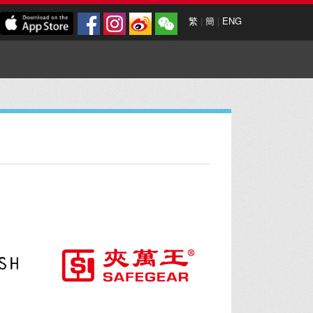
繁
|
簡
|
ENG