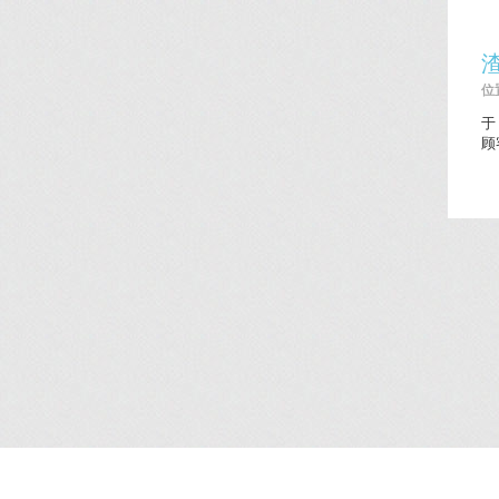
位置
于
顾