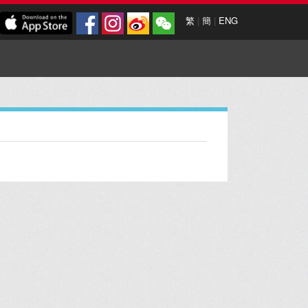
繁
|
簡
|
ENG