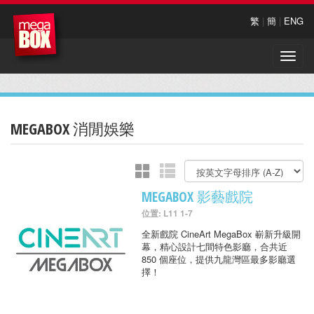
繁
|
簡
|
ENG
Toggle
naviga
MEGABOX 消閒娛樂
MEGABOX 影藝戲院
位置: L11 1-7
全新戲院 CineArt MegaBox 嶄新升級開
幕，精心設計七間特色影廳，合共近
850 個座位，提供九龍灣區最多影廳選
擇！