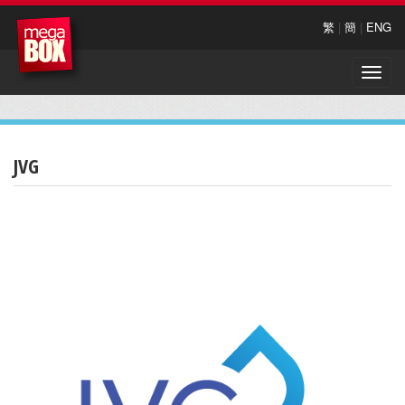
繁
|
簡
|
ENG
Toggle
naviga
JVG