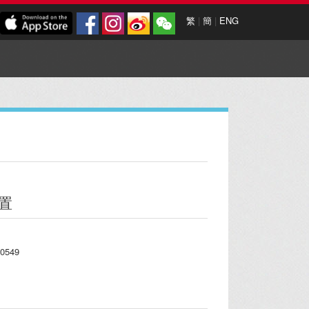
繁
|
簡
|
ENG
置
0549