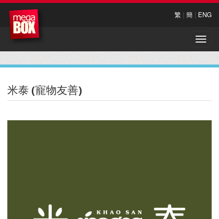
繁
|
簡
|
ENG
Toggle
naviga
米泰 (寵物友善)