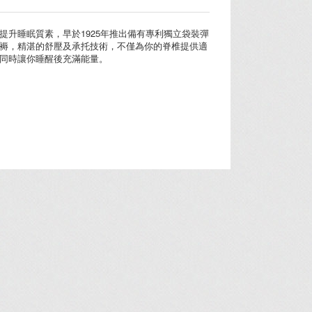
提升睡眠質素，早於1925年推出備有專利獨立袋裝彈
褥，精湛的舒壓及承托技術，不僅為你的脊椎提供適
同時讓你睡醒後充滿能量。