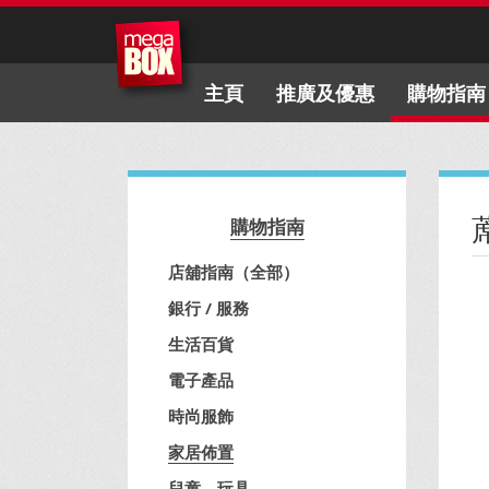
主頁
推廣及優惠
購物指南
購物指南
店舖指南（全部）
銀行 / 服務
生活百貨
電子產品
時尚服飾
家居佈置
兒童、玩具