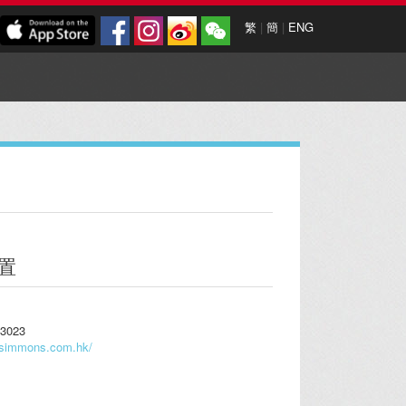
繁
|
簡
|
ENG
置
3023
.simmons.com.hk/