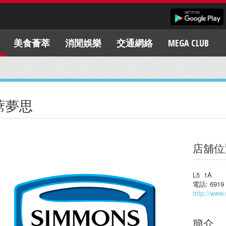
美食薈萃
消閒娛樂
交通網絡
MEGA CLUB
蓆夢思
店舖位
L5 1A
電話: 6919 
http://www
簡介