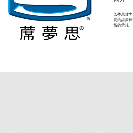
蓆夢思致力
簧的甜夢床
當的承托，