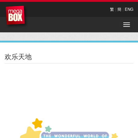
繁
|
簡
|
ENG
Toggle
naviga
欢乐天地