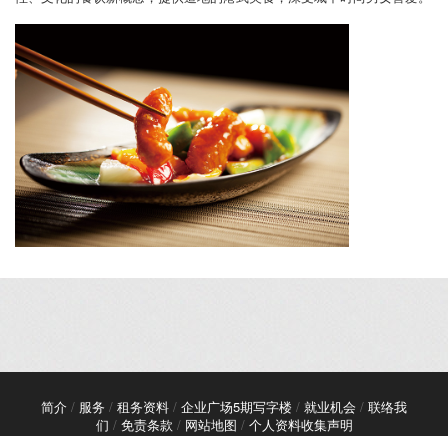
简介
/
服务
/
租务资料
/
企业广场5期写字楼
/
就业机会
/
联络我
们
/
免责条款
/
网站地图
/
个人资料收集声明