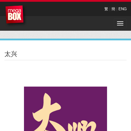
繁
|
簡
|
ENG
Toggle
naviga
太兴