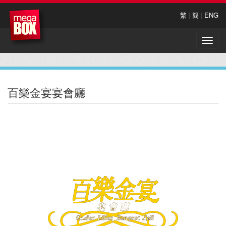
繁
|
簡
|
ENG
Toggle
naviga
百樂金宴宴會廳